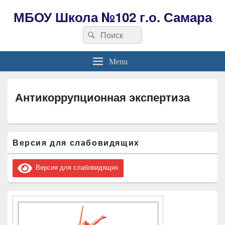
МБОУ Школа №102 г.о. Самара
Search
Search
for:
Menu
Антикоррупционная экспертиза
Область
Версия для слабовидящих
основной
боковой
панели
Версия для слабовидящих