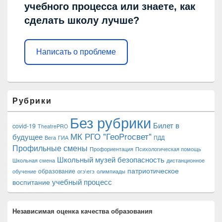
учебного процесса или знаете, как
сделать школу лучше?
Написать о проблеме
Рубрики
Без рубрики
Билет в
covid-19
TheatrePRO
МК РГО "ГеоProсвет"
будущее
Вега
ГИА
ПДД
Профильные смены
Профориентация
Психологическая помощь
Школьный музей
безопасность
Школьная смена
дистанционное
патриотическое
образование
обучение
огэ\егэ
олимпиады
учебный процесс
воспитание
Независимая оценка качества образования