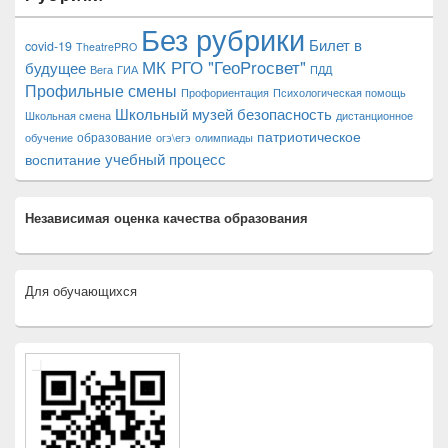
Без рубрики
Билет в
covid-19
TheatrePRO
МК РГО "ГеоProсвет"
будущее
Вега
ГИА
ПДД
Профильные смены
Профориентация
Психологическая помощь
Школьный музей
безопасность
Школьная смена
дистанционное
патриотическое
образование
обучение
огэ\егэ
олимпиады
учебный процесс
воспитание
Независимая оценка качества образования
Для обучающихся