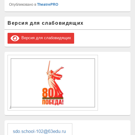
Опубликовано в
TheatrePRO
Область
Версия для слабовидящих
основной
боковой
панели
Версия для слабовидящих