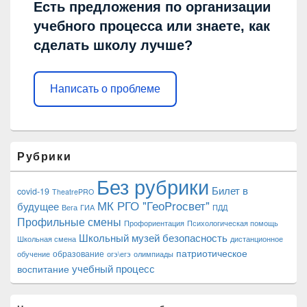
Есть предложения по организации
учебного процесса или знаете, как
сделать школу лучше?
Написать о проблеме
Рубрики
Без рубрики
Билет в
covid-19
TheatrePRO
МК РГО "ГеоProсвет"
будущее
Вега
ГИА
ПДД
Профильные смены
Профориентация
Психологическая помощь
Школьный музей
безопасность
Школьная смена
дистанционное
патриотическое
образование
обучение
огэ\егэ
олимпиады
учебный процесс
воспитание