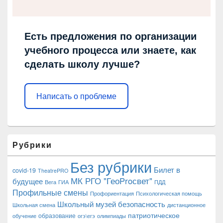
Есть предложения по организации
учебного процесса или знаете, как
сделать школу лучше?
Написать о проблеме
Рубрики
Без рубрики
Билет в
covid-19
TheatrePRO
МК РГО "ГеоProсвет"
будущее
Вега
ГИА
ПДД
Профильные смены
Профориентация
Психологическая помощь
Школьный музей
безопасность
Школьная смена
дистанционное
патриотическое
образование
обучение
огэ\егэ
олимпиады