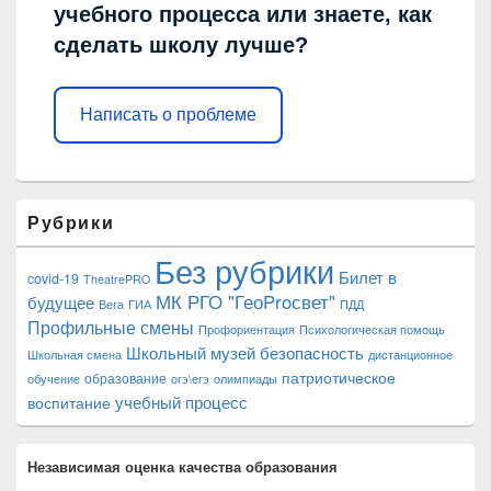
учебного процесса или знаете, как
сделать школу лучше?
Написать о проблеме
Рубрики
Без рубрики
Билет в
covid-19
TheatrePRO
МК РГО "ГеоProсвет"
будущее
Вега
ГИА
ПДД
Профильные смены
Профориентация
Психологическая помощь
Школьный музей
безопасность
Школьная смена
дистанционное
патриотическое
образование
обучение
огэ\егэ
олимпиады
учебный процесс
воспитание
Независимая оценка качества образования