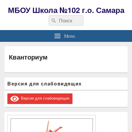
МБОУ Школа №102 г.о. Самара
Search
Search
for:
Menu
Кванториум
Область
Версия для слабовидящих
основной
боковой
панели
Версия для слабовидящих