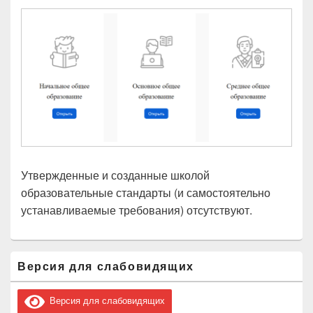
Утвержденные и созданные школой
образовательные стандарты (и самостоятельно
устанавливаемые требования) отсутствуют.
Область
Версия для слабовидящих
основной
боковой
панели
Версия для слабовидящих