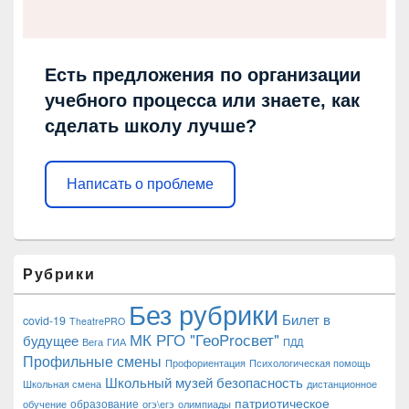
Есть предложения по организации
учебного процесса или знаете, как
сделать школу лучше?
Написать о проблеме
Рубрики
Без рубрики
Билет в
covid-19
TheatrePRO
МК РГО "ГеоProсвет"
будущее
Вега
ГИА
ПДД
Профильные смены
Профориентация
Психологическая помощь
Школьный музей
безопасность
Школьная смена
дистанционное
патриотическое
образование
обучение
огэ\егэ
олимпиады