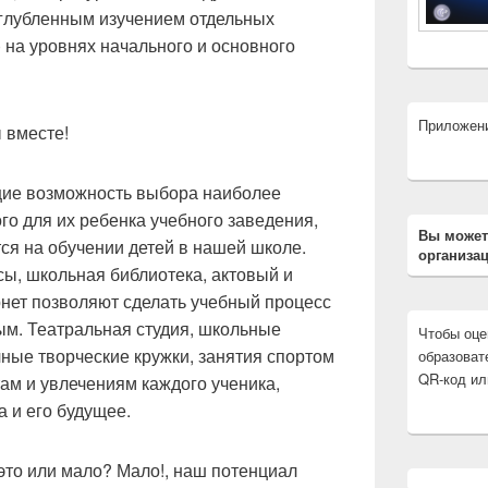
углубленным изучением отдельных
 на уровнях начального и основного
Приложен
 вместе!
ие возможность выбора наиболее
го для их ребенка учебного заведения,
Вы может
я на обучении детей в нашей школе.
организац
ы, школьная библиотека, актовый и
рнет позволяют сделать учебный процесс
м. Театральная студия, школьные
Чтобы оце
чные творческие кружки, занятия спортом
образоват
QR-код ил
ам и увлечениям каждого ученика,
 и его будущее.
 это или мало? Мало!, наш потенциал