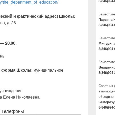
8(846)994-
ity/the_department_of_education/
Заместите
еский и фактический адрес) Школы:
Парсина 
ва, д. 26
8(846)994-
Заместите
 — 20.00.
Мичурина
8(846)994-
нь.
Заместите
Владими
я форма Школы
: муниципальное
8(846)994-
Советник 
 учреждение
взаимодей
ва Елена Николаевна.
объедине
Семерозу
8(846)994-
Телефоны