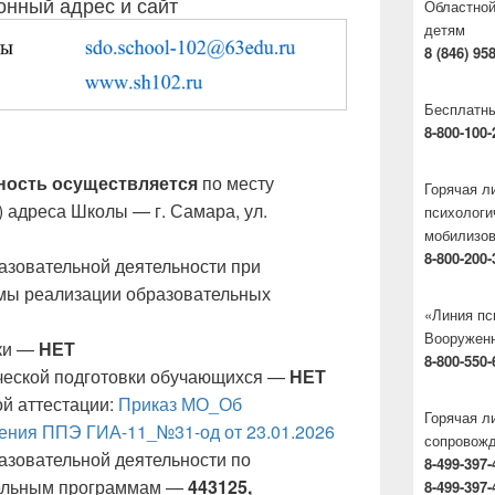
онный адрес и сайт
Областной
детям
8 (846) 95
Бесплатны
8-800-100-
ность осуществляется
по месту
Горячая 
) адреса Школы — г. Самара, ул.
психологи
мобилизо
8-800-200-
азовательной деятельности при
мы реализации образовательных
«Линия пс
Вооруженн
ики —
НЕТ
8-800-550-
ической подготовки обучающихся —
НЕТ
ой аттестации:
Приказ МО_Об
Горячая л
ения ППЭ ГИА-11_№31-од от 23.01.2026
сопровож
азовательной деятельности по
8-499-397-
ельным программам —
443125,
8-499-397-