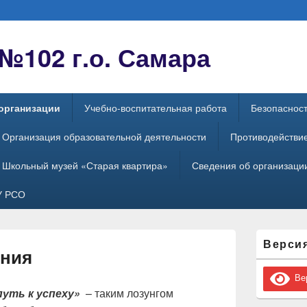
102 г.о. Самара
организации
Учебно-воспитательная работа
Безопаснос
Организация образовательной деятельности
Противодействи
Школьный музей «Старая квартира»
Сведения об организации
У РСО
Область
Верси
основной
ения
боковой
панели
Вер
уть к успеху»
– таким лозунгом