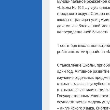
муниципальное бюджетное 
«Школа № 102 с углубленны
городского округа Самара вс
школы в границах улиц Амин
дачами и заболоченной мес
непосредственной близости 
1 сентября школа-новострой
ребятишкам микрорайона «М
Становление школы, приобр
один год. Активное развити
изучение отдельных предме
открыты классы с углубленн
открывались юридические кл
Государственным Университе
осуществляется модель углу
– английского языка, биолог