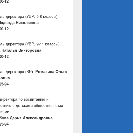
00-12
ль директора
(УВР, 5-8 классы)
Надежда Николаевна
00-12
ль директора
(УВР, 9-11 классы)
 Наталья Викторовна
00-12
ль директора
(ВР)
Ромакина Ольга
ровна
25-94
директора по воспитанию и
ствию с детскими общественными
ниями
бова Дарья Александровна
25-94