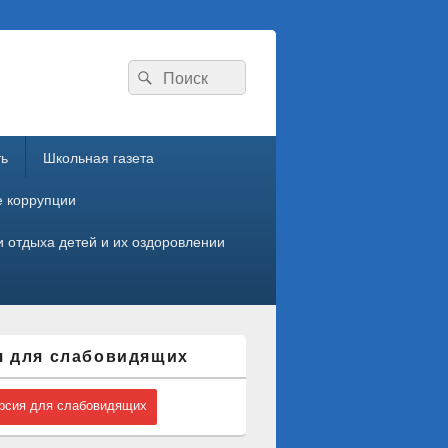
Search
Search
for:
ть
Школьная газета
е коррупции
 отдыха детей и их оздоровлении
я для слабовидящих
сия для слабовидящих