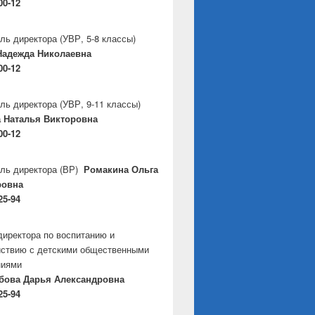
00-12
ль директора
(УВР, 5-8 классы)
Надежда Николаевна
00-12
ль директора
(УВР, 9-11 классы)
 Наталья Викторовна
00-12
ль директора
(ВР)
Ромакина Ольга
ровна
25-94
директора по воспитанию и
ствию с детскими общественными
ниями
бова Дарья Александровна
25-94