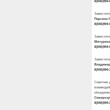
8(846)994-
Заместите
Парсина 
8(846)994-
Заместите
Мичурина
8(846)994-
Заместите
Владими
8(846)994-
Советник 
взаимодей
объедине
Семерозу
8(846)994-