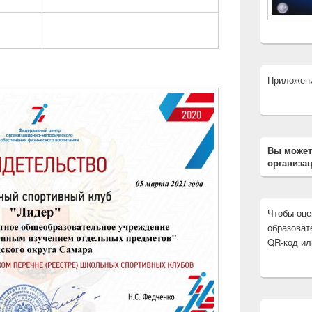
Приложен
Вы может
организац
Чтобы оце
образоват
QR-код ил