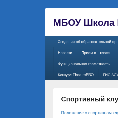
МБОУ Школа №
Главное
Сведения об образовательной ор
меню
Новости
Прием в 1 класс
Функциональная грамотность
Конкурс TheatrePRO
ГИС АС
Спортивный кл
Положение о спортивном кл