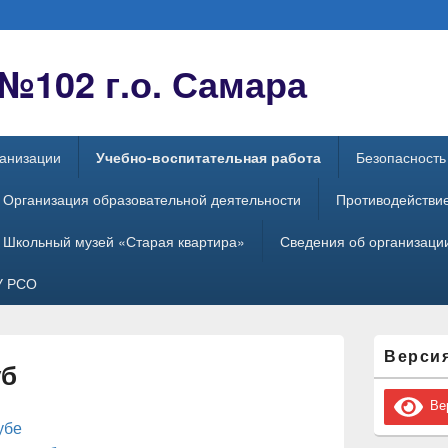
102 г.о. Самара
ганизации
Учебно-воспитательная работа
Безопасность
Организация образовательной деятельности
Противодействи
Школьный музей «Старая квартира»
Сведения об организации
У РСО
Область
Верси
основной
уб
боковой
панели
Вер
убе