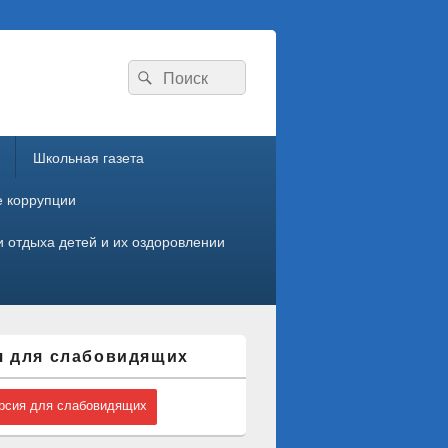
Search
Search
for:
Школьная газета
е коррупции
 отдыха детей и их оздоровлении
я для слабовидящих
сия для слабовидящих