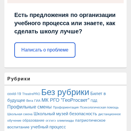
Есть предложения по организации
учебного процесса или знаете, как
сделать школу лучше?
Написать о проблеме
Рубрики
Без рубрики
Билет в
covid-19
TheatrePRO
МК РГО "ГеоProсвет"
будущее
Вега
ГИА
ПДД
Профильные смены
Профориентация
Психологическая помощь
Школьный музей
безопасность
Школьная смена
дистанционное
патриотическое
образование
обучение
огэ\егэ
олимпиады
учебный процесс
воспитание