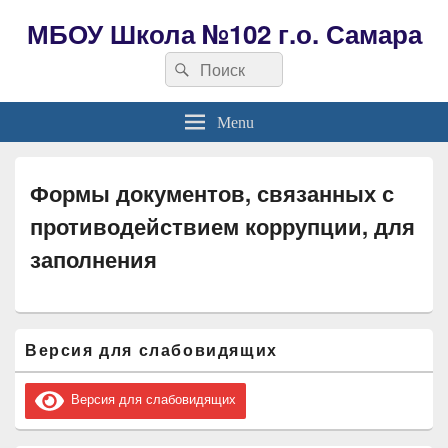
МБОУ Школа №102 г.о. Самара
Search
Search
for:
Menu
Формы документов, связанных с
противодействием коррупции, для
заполнения
Область
Версия для слабовидящих
основной
боковой
панели
Версия для слабовидящих