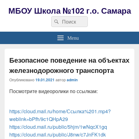
МБОУ Школа №102 г.о. Самара
Search
Search
for:
Menu
Безопасное поведение на объектах
железнодорожного транспорта
Опубликовано
19.01.2021
автор
admin
Посмотрите видеоролики по ссылкам:
https://cloud.mail.ru/home/Ссылка%201.mp4?
weblink=bPfh/9c1QHpA29
https://cloud.mail.ru/public/5hjm/1wNqcX1gq
https://cloud.mail.ru/public/J8nw/c7JnFK1dk