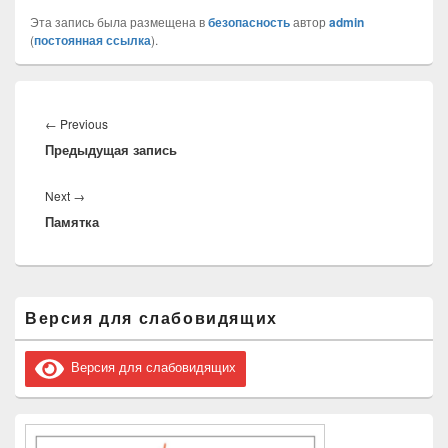
Эта запись была размещена в
безопасность
автор
admin
(
постоянная ссылка
).
Навигация
по
Previous
←
Previous
записям
Предыдущая запись
post:
Next
Next
→
Памятка
post:
Область
Версия для слабовидящих
основной
боковой
панели
Версия для слабовидящих