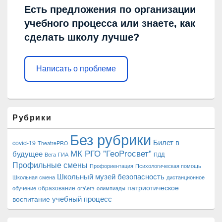
Есть предложения по организации
учебного процесса или знаете, как
сделать школу лучше?
Написать о проблеме
Рубрики
Без рубрики
Билет в
covid-19
TheatrePRO
МК РГО "ГеоProсвет"
будущее
Вега
ГИА
ПДД
Профильные смены
Профориентация
Психологическая помощь
Школьный музей
безопасность
Школьная смена
дистанционное
патриотическое
образование
обучение
огэ\егэ
олимпиады
учебный процесс
воспитание