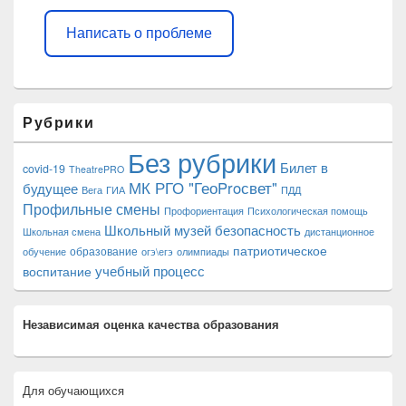
Написать о проблеме
Рубрики
Без рубрики
Билет в
covid-19
TheatrePRO
МК РГО "ГеоProсвет"
будущее
Вега
ГИА
ПДД
Профильные смены
Профориентация
Психологическая помощь
Школьный музей
безопасность
Школьная смена
дистанционное
патриотическое
образование
обучение
огэ\егэ
олимпиады
учебный процесс
воспитание
Независимая оценка качества образования
Для обучающихся