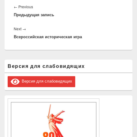
по
Previous
←
Previous
записям
Предыдущая запись
post:
Next
Next
→
Всероссийская историческая игра
post:
Область
Версия для слабовидящих
основной
боковой
панели
Версия для слабовидящих