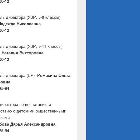
00-12
ль директора
(УВР, 5-8 классы)
Надежда Николаевна
00-12
ль директора
(УВР, 9-11 классы)
 Наталья Викторовна
00-12
ль директора
(ВР)
Ромакина Ольга
ровна
25-94
директора по воспитанию и
ствию с детскими общественными
ниями
бова Дарья Александровна
25-94