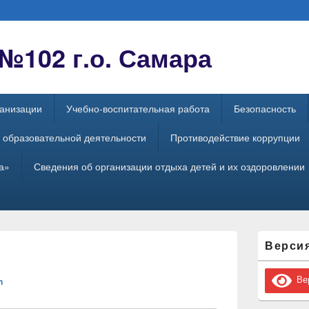
102 г.о. Самара
ганизации
Учебно-воспитательная работа
Безопасность
 образовательной деятельности
Противодействие коррупции
а»
Сведения об организации отдыха детей и их оздоровлении
Область
Верси
основной
боковой
панели
Вер
n