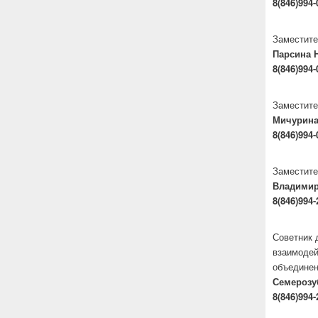
8(846)994-
Заместите
Парсина 
8(846)994-
Заместите
Мичурина
8(846)994-
Заместите
Владими
8(846)994-
Советник 
взаимодей
объедине
Семерозу
8(846)994-