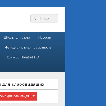
Search
Search
for:
Школьная газета
Новости
Функциональная грамотность
Конкурс TheatrePRO
я для слабовидящих
сия для слабовидящих