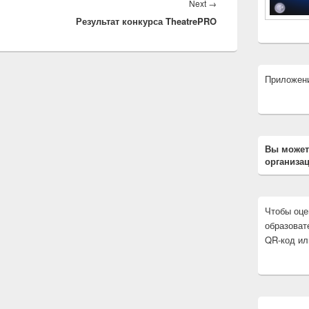
Next
Next
→
Результат конкурса TheatrePRO
post:
Приложен
Вы может
организац
Чтобы оце
образоват
QR-код ил