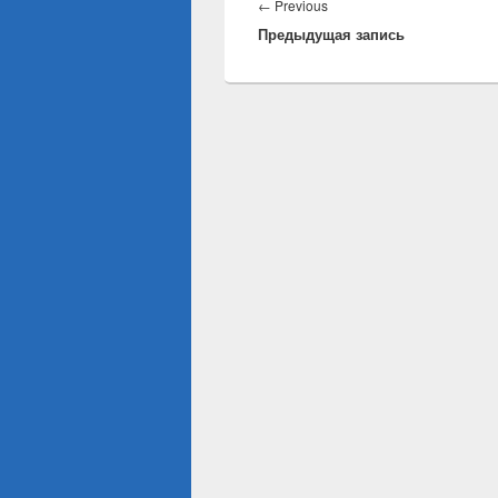
по
Previous
←
Previous
записям
Предыдущая запись
post: