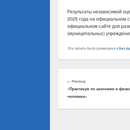
Результаты независимой оце
2025 года на официальном с
официальном сайте для раз
(муниципальных) учрежден
Эта запись была размещена в
Без р
Навигация
по
Previous
←
Previous
записям
«Практикум по анатомии и физи
post:
человека»