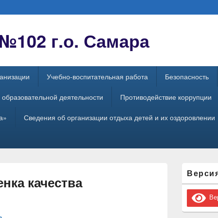
102 г.о. Самара
ганизации
Учебно-воспитательная работа
Безопасность
 образовательной деятельности
Противодействие коррупции
а»
Сведения об организации отдыха детей и их оздоровлении
Область
Верси
основной
нка качества
боковой
панели
Вер
n