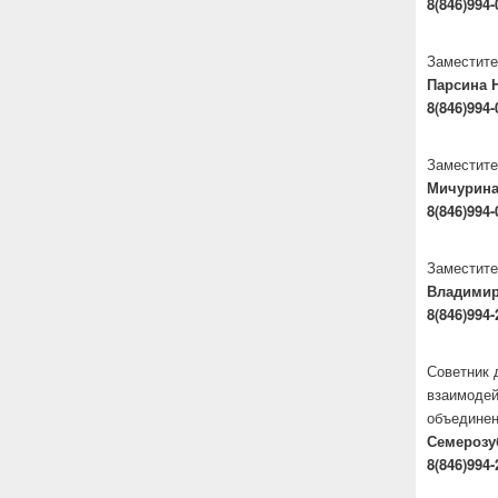
8(846)994-
Заместите
Парсина 
8(846)994-
Заместите
Мичурина
8(846)994-
Заместите
Владими
8(846)994-
Советник 
взаимодей
объедине
Семерозу
8(846)994-