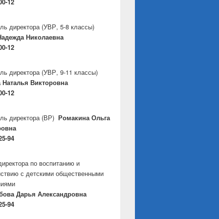
00-12
ль директора
(УВР, 5-8 классы)
Надежда Николаевна
00-12
ль директора
(УВР, 9-11 классы)
 Наталья Викторовна
00-12
ль директора
(ВР)
Ромакина Ольга
ровна
25-94
директора по воспитанию и
ствию с детскими общественными
ниями
бова Дарья Александровна
25-94