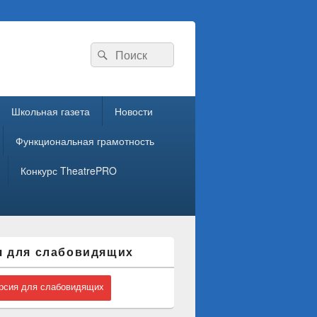
Search
Search
for:
Школьная газета
Новости
Функциональная грамотность
Конкурс TheatrePRO
я для слабовидящих
сия для слабовидящих