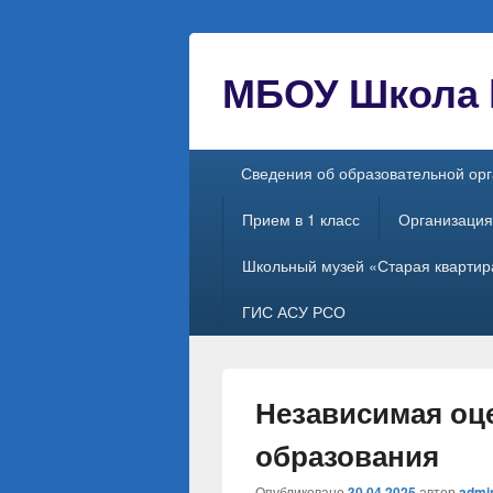
МБОУ Школа №
Главное
Сведения об образовательной ор
меню
Прием в 1 класс
Организация
Школьный музей «Старая квартир
ГИС АСУ РСО
Независимая оце
образования
Опубликовано
30.04.2025
автор
admi