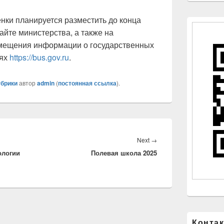
нки планируется разместить до конца
айте министерства, а также на
мещения информации о государственных
иях
https://bus.gov.ru
.
убрики
автор
admin
(
постоянная ссылка
).
Next
Next
→
ологии
Полевая школа 2025
post:
Конта