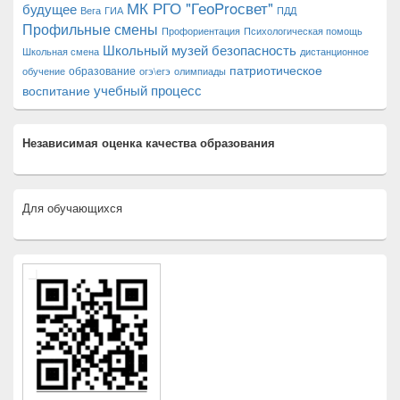
МК РГО "ГеоProсвет"
будущее
Вега
ГИА
ПДД
Профильные смены
Профориентация
Психологическая помощь
Школьный музей
безопасность
Школьная смена
дистанционное
патриотическое
образование
обучение
огэ\егэ
олимпиады
учебный процесс
воспитание
Независимая оценка качества образования
Для обучающихся