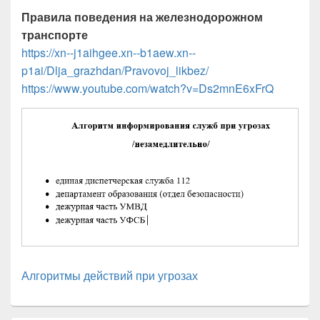
Правила поведения на железнодорожном
транспорте
https://xn--j1aihgee.xn--b1aew.xn--
p1ai/Dlja_grazhdan/Pravovoj_likbez/
https://www.youtube.com/watch?v=Ds2mnE6xFrQ
Алгоритмы действий при угрозах