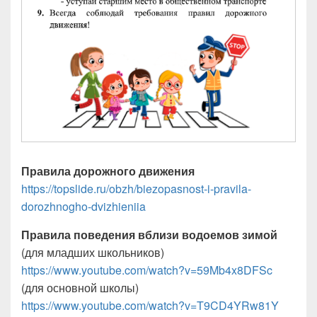
Правила дорожного движения
https://topslide.ru/obzh/biezopasnost-i-pravila-
dorozhnogho-dvizhieniia
Правила поведения вблизи водоемов зимой
(для младших школьников)
https://www.youtube.com/watch?v=59Mb4x8DFSc
(для основной школы)
https://www.youtube.com/watch?v=T9CD4YRw81Y