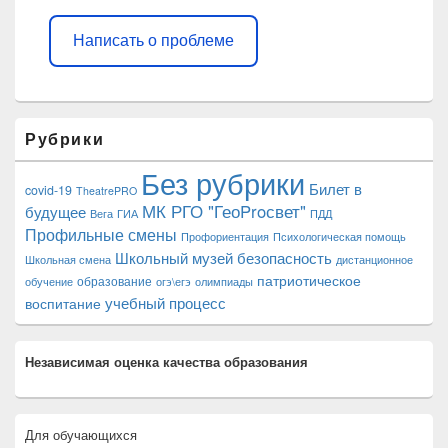
Написать о проблеме
Рубрики
Без рубрики
Билет в
covid-19
TheatrePRO
МК РГО "ГеоProсвет"
будущее
Вега
ГИА
ПДД
Профильные смены
Профориентация
Психологическая помощь
Школьный музей
безопасность
Школьная смена
дистанционное
патриотическое
образование
обучение
огэ\егэ
олимпиады
учебный процесс
воспитание
Независимая оценка качества образования
Для обучающихся