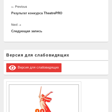
Навигация
по
Previous
←
Previous
записям
Результат конкурса TheatrePRO
post:
Next
Next
→
Следующая запись
post:
Область
Версия для слабовидящих
основной
боковой
панели
Версия для слабовидящих