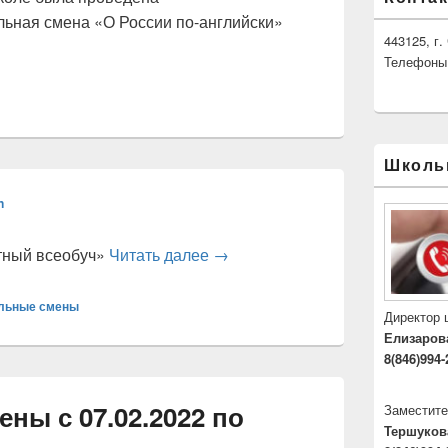
ьная смена «О России по-английски»
443125, г
ена «О России по-английски»
Телефоны: 
Школь
n
тный всеобуч»
Читать далее
→
льные смены
Директор
Елизаров
8(846)994-
ы с 07.02.2022 по
Заместите
Тершуков