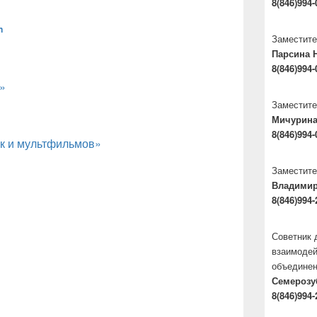
8(846)994-
n
Заместите
Парсина 
8(846)994-
»
Заместите
Мичурина
8(846)994-
ок и мультфильмов»
Заместите
Владими
8(846)994-
Советник 
взаимодей
ены с 07.02.2022 по 11.02.2022
объедине
Семерозу
8(846)994-