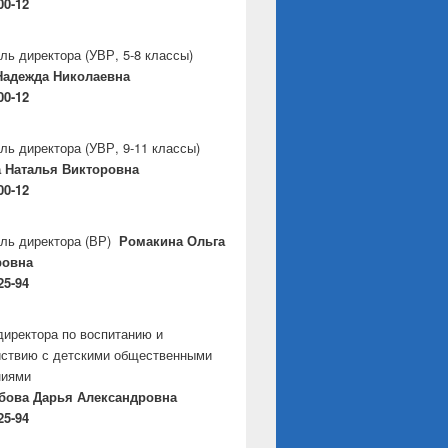
00-12
ль директора
(УВР, 5-8 классы)
Надежда Николаевна
00-12
ль директора
(УВР, 9-11 классы)
 Наталья Викторовна
00-12
ль директора
(ВР)
Ромакина Ольга
ровна
25-94
директора по воспитанию и
ствию с детскими общественными
ниями
бова Дарья Александровна
25-94