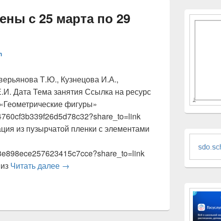
ны с 25 марта по 29
n
ерьянова Т.Ю., Кузнецова И.А.,
.И. Дата Тема занятия Ссылка на ресурс
 «Геометрические фигуры»
624760cf3b339f26d5d78c32?share_to=link
ация из пузырчатой пленки с элементами
618e898ece257623415c7cce?share_to=link
Профильные смены с 25 марта по 29 март
 из
Читать далее
→