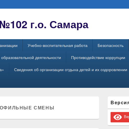
102 г.о. Самара
ганизации
Учебно-воспитательная работа
Безопасность
 образовательной деятельности
Противодействие коррупции
а»
Сведения об организации отдыха детей и их оздоровлении
Область
Верси
основной
ОФИЛЬНЫЕ СМЕНЫ
боковой
панели
Вер