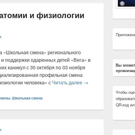
натомии и физиологии
Приложен
n
та «Школьная смена» регионального
 и поддержки одаренных детей «Вега» в
Вы может
их каникул с 30 октября по 03 ноября
организац
циализированная профильная смена
Практикум по анатоми
изиологии человека» с
Читать далее
→
Чтобы оце
смены
,
Школьная смена
образоват
QR-код ил
n