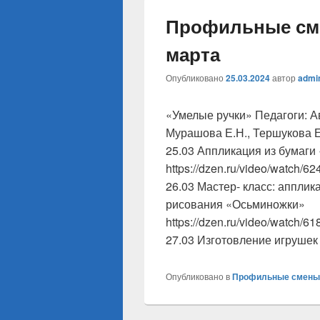
Профильные сме
марта
Опубликовано
25.03.2024
автор
admi
«Умелые ручки» Педагоги: Ав
Мурашова Е.Н., Тершукова Е
25.03 Аппликация из бумаги
https://dzen.ru/video/watch/
26.03 Мастер- класс: апплик
рисования «Осьминожки»
https://dzen.ru/video/watch/
27.03 Изготовление игрушек
Опубликовано в
Профильные смены