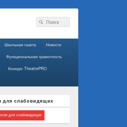
Search
Search
for:
Школьная газета
Новости
Функциональная грамотность
Конкурс TheatrePRO
я для слабовидящих
сия для слабовидящих