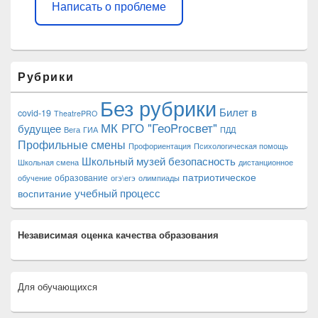
Написать о проблеме
Рубрики
Без рубрики
Билет в
covid-19
TheatrePRO
МК РГО "ГеоProсвет"
будущее
Вега
ГИА
ПДД
Профильные смены
Профориентация
Психологическая помощь
Школьный музей
безопасность
Школьная смена
дистанционное
патриотическое
образование
обучение
огэ\егэ
олимпиады
учебный процесс
воспитание
Независимая оценка качества образования
Для обучающихся