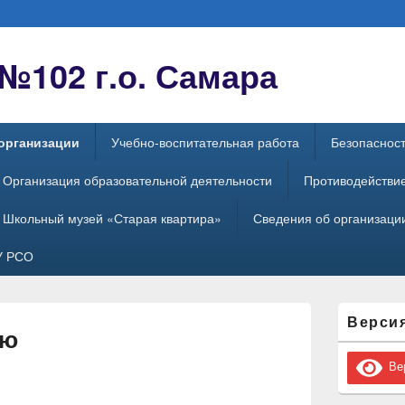
102 г.о. Самара
организации
Учебно-воспитательная работа
Безопаснос
Организация образовательной деятельности
Противодействи
Школьный музей «Старая квартира»
Сведения об организации
У РСО
Область
Верси
основной
ню
боковой
панели
Вер