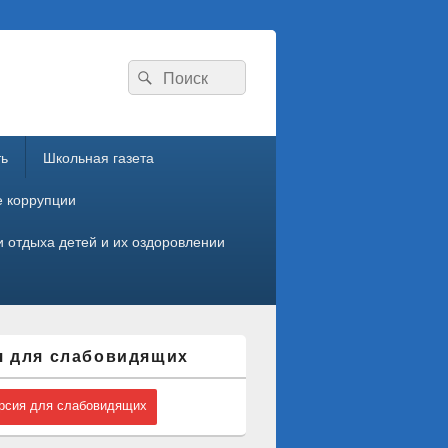
Search
Search
for:
ть
Школьная газета
е коррупции
 отдыха детей и их оздоровлении
я для слабовидящих
сия для слабовидящих