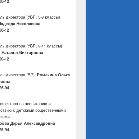
00-12
ль директора
(УВР, 5-8 классы)
Надежда Николаевна
00-12
ль директора
(УВР, 9-11 классы)
 Наталья Викторовна
00-12
ль директора
(ВР)
Ромакина Ольга
ровна
25-94
директора по воспитанию и
ствию с детскими общественными
ниями
бова Дарья Александровна
25-94